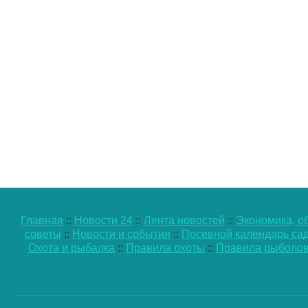
Главная
::
Новости 24
::
Лента новостей
::
Экономика, о
советы
::
Новости и события
::
Посевной календарь са
Охота и рыбалка
::
Правила охоты
::
Правила рыболов