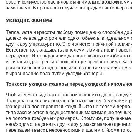
свести количество распилов к минимально возможному, а
заметными. В противном случае пострадает интерьер п
УКЛАДКА ФАНЕРЫ
Тепла, уюта и красоты любому помещению способен доб
далеко не всегда строители сдают объекты в идеальном 
друг к другу неаккуратно. Это является причиной налич
Естественно, укладывать линолеум, ламинат или паркет 
неразумно. Игнорирование данного нюанса неизбежно пр
истиранию, растрескиванию, потере прежнего вида. Как 
ровности основы под напольное покрытие оставляет же
выравнивание пола путем укладки фанеры.
Тонкости укладки фанеры перед укладкой напольно
Чтобы сделать идеально ровной основу из досок, следу
Толщина последних обязана быть не менее 5 миллиметро
фанеры на пол справится каждый. Это не совсем верно
типа заключается в осуществлении максимально точных 
на полотна требуемых размеров. К тому же, полученные
необходимо подогнать друг к другу максимально щепетил
перепадами высот, неровностями и щелями. Кроме того