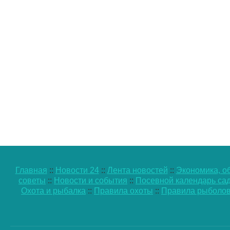
Главная
::
Новости 24
::
Лента новостей
::
Экономика, о
советы
::
Новости и события
::
Посевной календарь са
Охота и рыбалка
::
Правила охоты
::
Правила рыболов