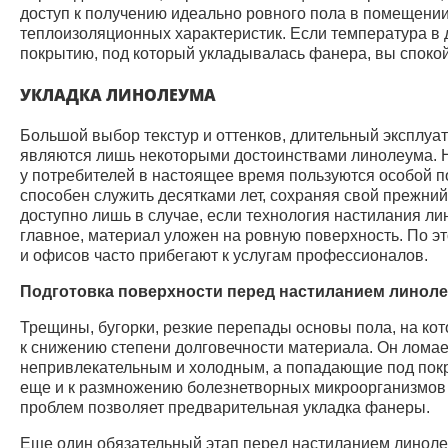
доступ к получению идеально ровного пола в помещении
теплоизоляционных характеристик. Если температура в 
покрытию, под который укладывалась фанера, вы споко
УКЛАДКА ЛИНОЛЕУМА
Большой выбор текстур и оттенков, длительный эксплуат
являются лишь некоторыми достоинствами линолеума. 
у потребителей в настоящее время пользуются особой п
способен служить десятками лет, сохраняя свой прежний
доступно лишь в случае, если технология настилания л
главное, материал уложен на ровную поверхность. По э
и офисов часто прибегают к услугам профессионалов.
Подготовка поверхности перед настиланием линол
Трещины, бугорки, резкие перепады основы пола, на ко
к снижению степени долговечности материала. Он ломает
непривлекательным и холодным, а попадающие под покры
еще и к размножению болезнетворных микроорганизмов
проблем позволяет предварительная укладка фанеры.
Еще один обязательный этап перед настиланием линолеу